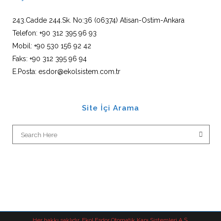
243.Cadde 244.Sk. No:36 (06374) Atisan-Ostim-Ankara
Telefon: +90 312 395 96 93
Mobil: +90 530 156 92 42
Faks: +90 312 395 96 94
E.Posta: esdor@ekolsistem.com.tr
Site İçi Arama
Her hakkı saklıdır. Ekol Esdor Otomatik Kapı Sistemleri A.Ş.