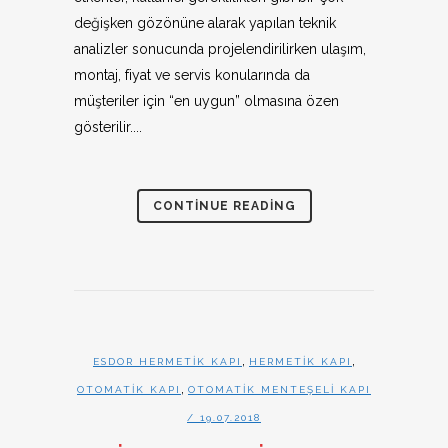
değişken gözönüne alarak yapılan teknik
analizler sonucunda projelendirilirken ulaşım,
montaj, fiyat ve servis konularında da
müşteriler için “en uygun” olmasına özen
gösterilir....
CONTINUE READING
,
,
ESDOR HERMETIK KAPI
HERMETIK KAPI
,
OTOMATIK KAPI
OTOMATIK MENTEŞELI KAPI
/ 19.07.2018