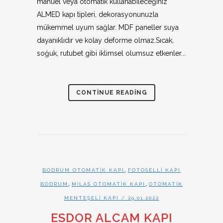
manuel veya otomatik kullanabileceğiniz
ALMED kapı tipleri, dekorasyonunuzla
mükemmel uyum sağlar. MDF paneller suya
dayanıklıdır ve kolay deforme olmaz.Sıcak,
soğuk, rutubet gibi iklimsel olumsuz etkenler...
CONTINUE READING
,
BODRUM OTOMATIK KAPI
FOTOSELLI KAPI
,
,
BODRUM
MILAS OTOMATIK KAPI
OTOMATIK
MENTEŞELI KAPI
/ 29.01.2022
ESDOR ALCAM KAPI