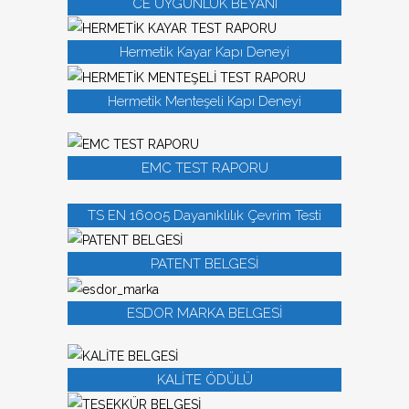
CE UYGUNLUK BEYANI
Hermetik Kayar Kapı Deneyi
Hermetik Menteşeli Kapı Deneyi
EMC TEST RAPORU
TS EN 16005 Dayanıklılık Çevrim Testi
PATENT BELGESİ
ESDOR MARKA BELGESİ
KALİTE ÖDÜLÜ