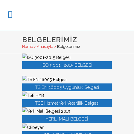
BELGELERIMIZ
Home
>
Anasayfa
>
Belgelerimiz
ISO 9001 : 2015 BELGESİ
TS EN 16005 Uygunluk Belgesi
TSE Hizmet Yeri Yeterlilik Belgesi
YERLİ MALI BELGESİ