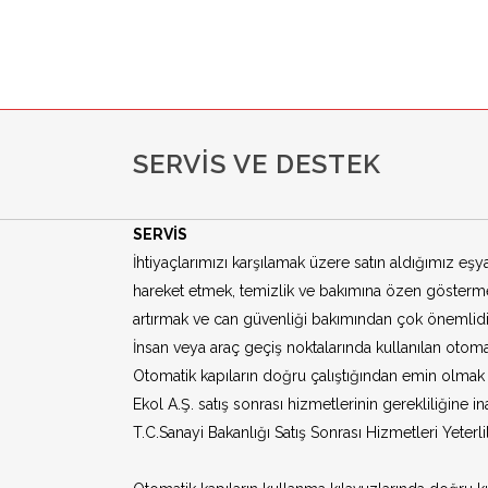
SERVIS VE DESTEK
SERVİS
İhtiyaçlarımızı karşılamak üzere satın aldığımız eş
hareket etmek, temizlik ve bakımına özen göstermek 
artırmak ve can güvenliği bakımından çok önemlidi
İnsan veya araç geçiş noktalarında kullanılan otoma
Otomatik kapıların doğru çalıştığından emin olmak i
Ekol A.Ş. satış sonrası hizmetlerinin gerekliliğine
T.C.Sanayi Bakanlığı Satış Sonrası Hizmetleri Yeterli