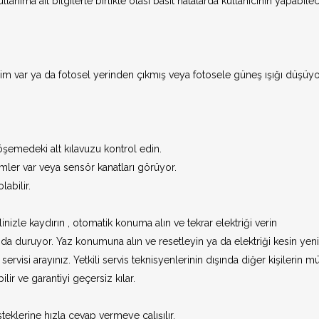
anıma ait bilgilerle birlikte olası basit hatalarda kullanıcının yapabile
Menteşeli 90 De
Otomatik Kapı 
im var ya da fotosel yerinden çıkmış veya fotosele güneş ışığı düşüyo
Alüminyum Caml
Alcam)
Alüminyum Ahşa
Almed)
şemedeki alt kılavuzu kontrol edin.
mler var veya sensör kanatları görüyor.
abilir.
Yana Kayar Otom
Kapılar
linizle kaydırın , otomatik konuma alın ve tekrar elektriği verin
Teleskopik Kaya
duruyor. Yaz konumuna alın ve resetleyin ya da elektriği kesin yeni
ervisi arayınız. Yetkili servis teknisyenlerinin dışında diğer kişilerin 
Dairesel Kayar 
ir ve garantiyi geçersiz kılar.
Prizmatik Kayar
 isteklerine hızla cevap vermeye çalışılır.