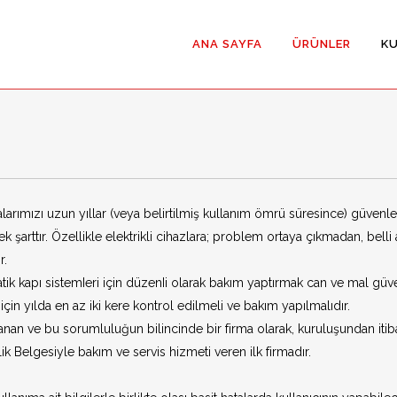
ANA SAYFA
ÜRÜNLER
K
Hermetik Kayar 
Hermetik Menteş
yalarımızı uzun yıllar (veya belirtilmiş kullanım ömrü süresince) güvenl
şarttır. Özellikle elektrikli cihazlara; problem ortaya çıkmadan, belli
r.
tik kapı sistemIeri için düzenIi olarak bakım yaptırmak can ve mal güv
Menteşeli Temi
çin yılda en az iki kere kontrol edilmeli ve bakım yapılmalıdır.
 inanan ve bu sorumluluğun bilincinde bir firma olarak, kuruluşundan it
Yana Kayar Temi
lik Belgesiyle bakım ve servis hizmeti veren ilk firmadır.
İki Yöne Açılan
(Çarpma Kapı)