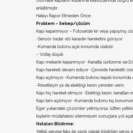
Otomatik kapıların kullanma kılavuzlarında doğru kull
anlatılmıştır.
Hatayı Rapor Etmeden Önce:
Problem – Sebep/çözüm
Kapı kapanmıyor – Fotoselde kir veya yapışmış cis
-Sensör (radar vb) kanadın hareketini görüyor.
-Kumanda butonu açık konumda olabilir.
– Voltaj düşük
Kapı mekanik kapanmıyor -Kanatta sürtünme var.Dö
Kapı hareketi devam ediyor -Çevrede hareketli cisi
Kapı açılmıyor -Kumanda butonu kapalı konumda ol
-Resetleyin ya da elektriği kesin yeniden verin.
Kapı hiç hareket etmiyor -Elektriği kesin, kanatları e
Kapı tam açılmıyor -Kumanda butonu kış konumunda 
Eğer yukarıdaki çözümler yetmiyorsa, lütfen yetkili s
kişilerin müdahalesi istenmeyen sonuçlara yol açabil
Hataları Bildirme:
Yetkili servise faks ile yazılı olarak bildirilen servis