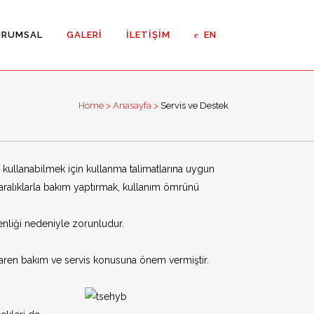
URUMSAL
GALERI
İLETIŞIM
EN
Home
>
Anasayfa
>
Servis ve Destek
Kapılar
eli Kapılar
e kullanabilmek için kullanma talimatlarına uygun
 aralıklarla bakım yaptırmak, kullanım ömrünü
enliği nedeniyle zorunludur.
z Oda Kapıları ETS
ibaren bakım ve servis konusuna önem vermiştir.
z Oda Kapıları
 Menteşeli Kapı