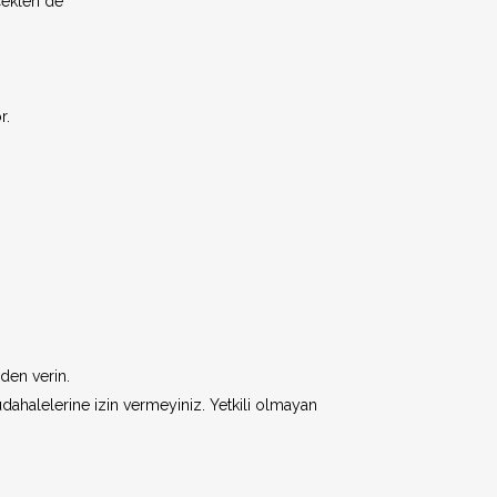
cekleri de
rece Açılır
Mekanizması (EMS)
r.
ı Kapılar (EMS
p Kapılar (EMS
atik (Fotoselli)
r Kapılar
den verin.
müdahalelerine izin vermeyiniz. Yetkili olmayan
Kapılar
 Kapılar