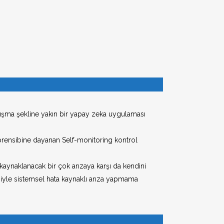
emi Kapıları
a Kayar Kapılar
t Üniteleri
t Kasalar
ceresi
lışma şekline yakın bir yapay zeka uygulaması
prensibine dayanan Self-monitoring kontrol
 kaynaklanacak bir çok arızaya karşı da kendini
eniyle sistemsel hata kaynaklı arıza yapmama