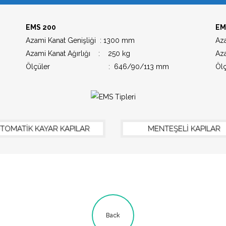
EMS 200
EM
Azami Kanat Genişliği : 1300 mm
Az
Azami Kanat Ağırlığı : 250 kg
Az
Ölçüler : 646/90/113 mm
Ö
TOMATİK KAYAR KAPILAR
MENTEŞELİ KAPILAR
ş
Site İçi Arama
kara
Back