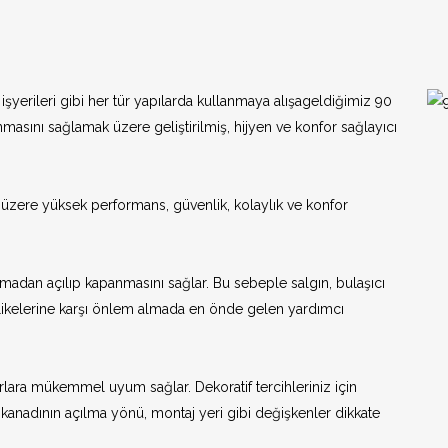
Menteşeli 90 De
Otomatik Kapı 
şyerileri gibi her tür yapılarda kullanmaya alışageldiğimiz 90
masını sağlamak üzere geliştirilmiş, hijyen ve konfor sağlayıcı
Alüminyum Caml
Alcam)
Alüminyum Ahşa
Almed)
 üzere yüksek performans, güvenlik, kolaylık ve konfor
nmadan açılıp kapanmasını sağlar. Bu sebeple salgın, bulaşıcı
Yana Kayar Otom
Kapılar
ehlikelerine karşı önlem almada en önde gelen yardımcı
Teleskopik Kaya
Dairesel Kayar 
urlara mükemmel uyum sağlar. Dekoratif tercihleriniz için
anadının açılma yönü, montaj yeri gibi değişkenler dikkate
Prizmatik Kayar