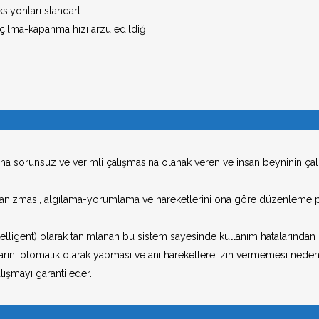
Yat, Vapur ve G
siyonları standart
açılma-kapanma hızı arzu edildiği
Endüstriyel Yan
Alüminyum Kana
Alüminyum Sabi
Gözetleme Pen
ha sorunsuz ve verimli çalışmasına olanak veren ve insan beyninin ça
Aksesuarlar
 mekanizması, algılama-yorumlama ve hareketlerini ona göre düzenleme 
intelligent) olarak tanımlanan bu sistem sayesinde kullanım hatalarından
 ayarını otomatik olarak yapması ve ani hareketlere izin vermemesi ned
alışmayı garanti eder.