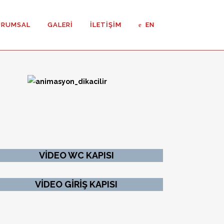
URUMSAL
GALERI
İLETIŞIM
EN
Kapılar
eli Kapılar
VİDEO WC KAPISI
z Oda Kapıları ETS
VİDEO GİRİŞ KAPISI
z Oda Kapıları
 Menteşeli Kapı