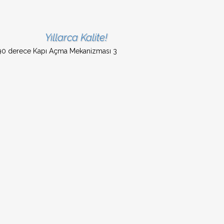
Yıllarca Kalite!
rece Açılır
Mekanizması (EMS)
ı Kapılar (EMS
p Kapılar (EMS
atik (Fotoselli)
r Kapılar
Kapılar
 Kapılar