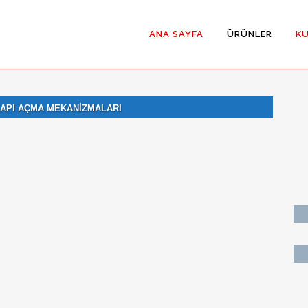
ANA SAYFA
ÜRÜNLER
K
KAPI AÇMA MEKANİZMALARI
Hermetik Kayar 
Hermetik Menteş
Menteşeli Temi
Yana Kayar Temi
İki Yöne Açılan
(Çarpma Kapı)