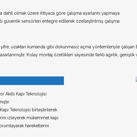
Duvar İçi Otoma
Otomatik Cam K
da dahil olmak üzere ihtiyaca göre çalışma ayarlarını yapmaya
lı güvenlik sensörleri entegre edilerek özelleştirilmiş çalışma
Radyasyon Geçi
ım, şifre, uzaktan kumanda gibi dokunmasız açma yöntemleriyle çalışa
sarlanmıştır. Kolay montaj özellikleri sayesinde farklı ağırlık, genişlik
Radyasyon Geçi
Kapılar
Hastane Kapılar
 Akıllı Kapı Teknolojisi
Otomatik Sedye
ıştır.
Kapı Teknolojisi birleştirilerek
tlerini izleyerek mükemmel kapı
yorumlayarak hareketlerini
Otomatik Hangar