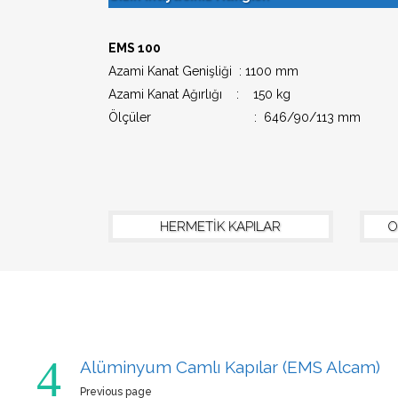
EMS 100
Azami Kanat Genişliği : 1100 mm
Azami Kanat Ağırlığı : 150 kg
Ölçüler : 646/90/113 mm
HERMETİK KAPILAR
O
Ekol Esdor Otomatik Kapı Sistemleri Dı
Tic. A.Ş.
243.Cadde 244.Sk. No:36 (06374) Atisan-Ostim-An
Telefon: +90 312 395 96 93
Alüminyum Camlı Kapılar (EMS Alcam)
Mobil: +90 530 156 92 42
Previous page
Faks: +90 312 395 96 94