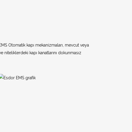
tik Kapı
apı
rmez Kayar Kapılar
n EMS Otomatik kapı mekanizmaları, mevcut veya
 ve niteliklerdeki kapı kanatlarını dokunmasız
rmez Menteşeli
ı
 Kapıları
 Kapıları