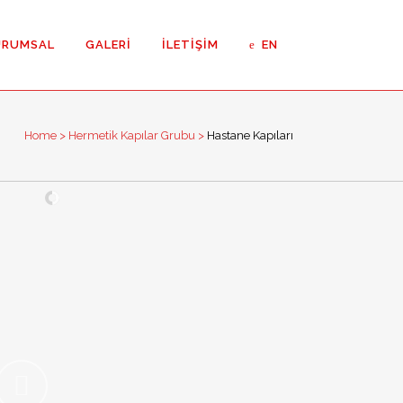
URUMSAL
GALERI
İLETIŞIM
EN
Home
>
Hermetik Kapılar Grubu
>
Hastane Kapıları
Kapılar
eli Kapılar
z Oda Kapıları ETS
z Oda Kapıları
 Menteşeli Kapı