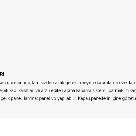
Menteşeli 90 De
Otomatik Kapı 
Alüminyum Caml
Alcam)
Alüminyum Ahşa
Almed)
RI
ım ünitelerinde, tam sızdırmazlık gerektirmeyen durumlarda özel lam
Yana Kayar Otom
 kapı kanatları ve arzu edilen açma kapama sistemi (parmak izi,kart, şif
Kapılar
 çelik panel, laminat panel vb yapılabilir. Kapalı panellerin içine gözet
Teleskopik Kaya
ş
Site İçi Arama
Dairesel Kayar 
kara
Prizmatik Kayar