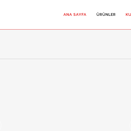
ANA SAYFA
ÜRÜNLER
K
Hermetik Kayar 
Hermetik Menteş
Menteşeli Temi
Yana Kayar Temi
İki Yöne Açılan
(Çarpma Kapı)