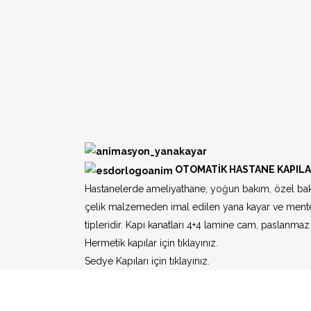
OTOMATİK HASTANE KAPILA
Hastanelerde ameliyathane, yoğun bakım, özel bak
çelik malzemeden imal edilen yana kayar ve menteşeli
tipleridir. Kapı kanatları 4+4 lamine cam, paslanmaz
Ekol Esdor Otomatik Kapı Sistemleri Dı
Hermetik kapılar için tıklayınız.
Tic. A.Ş.
Sedye Kapıları için tıklayınız.
243.Cadde 244.Sk. No:36 (06374) Atisan-Ostim-An
Telefon: +90 312 395 96 93