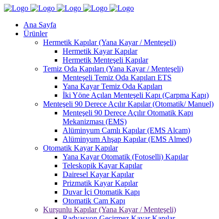
Ana Sayfa
Ürünler
Hermetik Kapılar (Yana Kayar / Menteşeli)
Hermetik Kayar Kapılar
Hermetik Menteşeli Kapılar
Temiz Oda Kapıları (Yana Kayar / Menteşeli)
Menteşeli Temiz Oda Kapıları ETS
Yana Kayar Temiz Oda Kapıları
İki Yöne Açılan Menteşeli Kapı (Çarpma Kapı)
Menteşeli 90 Derece Açılır Kapılar (Otomatik/ Manuel)
Menteşeli 90 Derece Açılır Otomatik Kapı
Mekanizması (EMS)
Alüminyum Camlı Kapılar (EMS Alcam)
Alüminyum Ahşap Kapılar (EMS Almed)
Otomatik Kayar Kapılar
Yana Kayar Otomatik (Fotoselli) Kapılar
Teleskopik Kayar Kapılar
Dairesel Kayar Kapılar
Prizmatik Kayar Kapılar
Duvar İçi Otomatik Kapı
Otomatik Cam Kapı
Kurşunlu Kapılar (Yana Kayar / Menteşeli)
Radyasyon Geçirmez Kayar Kapılar