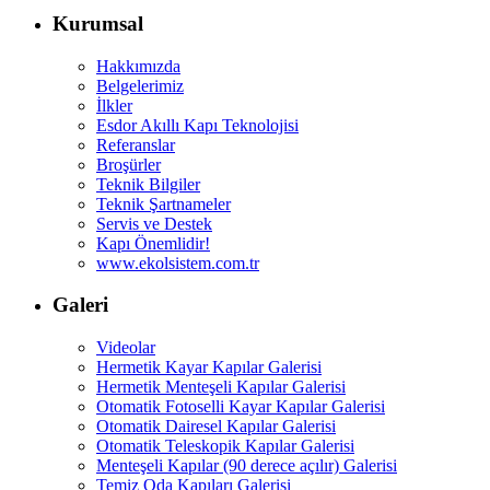
Kurumsal
Hakkımızda
Belgelerimiz
İlkler
Esdor Akıllı Kapı Teknolojisi
Referanslar
Broşürler
Teknik Bilgiler
Teknik Şartnameler
Servis ve Destek
Kapı Önemlidir!
www.ekolsistem.com.tr
Galeri
Videolar
Hermetik Kayar Kapılar Galerisi
Hermetik Menteşeli Kapılar Galerisi
Otomatik Fotoselli Kayar Kapılar Galerisi
Otomatik Dairesel Kapılar Galerisi
Otomatik Teleskopik Kapılar Galerisi
Menteşeli Kapılar (90 derece açılır) Galerisi
Temiz Oda Kapıları Galerisi