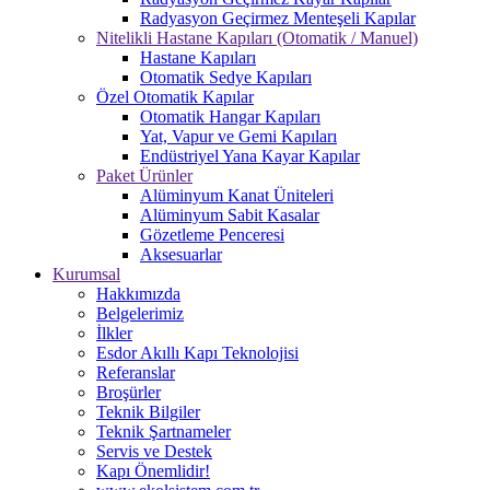
Radyasyon Geçirmez Menteşeli Kapılar
Nitelikli Hastane Kapıları (Otomatik / Manuel)
Hastane Kapıları
Otomatik Sedye Kapıları
Özel Otomatik Kapılar
Otomatik Hangar Kapıları
Yat, Vapur ve Gemi Kapıları
Endüstriyel Yana Kayar Kapılar
Paket Ürünler
Alüminyum Kanat Üniteleri
Alüminyum Sabit Kasalar
Gözetleme Penceresi
Aksesuarlar
Kurumsal
Hakkımızda
Belgelerimiz
İlkler
Esdor Akıllı Kapı Teknolojisi
Referanslar
Broşürler
Teknik Bilgiler
Teknik Şartnameler
Servis ve Destek
Kapı Önemlidir!