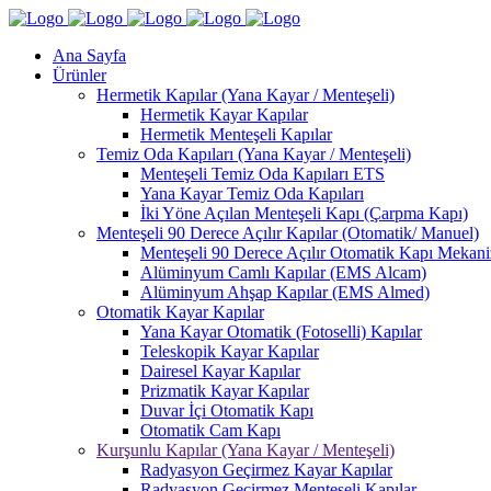
Ana Sayfa
Ürünler
Hermetik Kapılar (Yana Kayar / Menteşeli)
Hermetik Kayar Kapılar
Hermetik Menteşeli Kapılar
Temiz Oda Kapıları (Yana Kayar / Menteşeli)
Menteşeli Temiz Oda Kapıları ETS
Yana Kayar Temiz Oda Kapıları
İki Yöne Açılan Menteşeli Kapı (Çarpma Kapı)
Menteşeli 90 Derece Açılır Kapılar (Otomatik/ Manuel)
Menteşeli 90 Derece Açılır Otomatik Kapı Mekan
Alüminyum Camlı Kapılar (EMS Alcam)
Alüminyum Ahşap Kapılar (EMS Almed)
Otomatik Kayar Kapılar
Yana Kayar Otomatik (Fotoselli) Kapılar
Teleskopik Kayar Kapılar
Dairesel Kayar Kapılar
Prizmatik Kayar Kapılar
Duvar İçi Otomatik Kapı
Otomatik Cam Kapı
Kurşunlu Kapılar (Yana Kayar / Menteşeli)
Radyasyon Geçirmez Kayar Kapılar
Radyasyon Geçirmez Menteşeli Kapılar