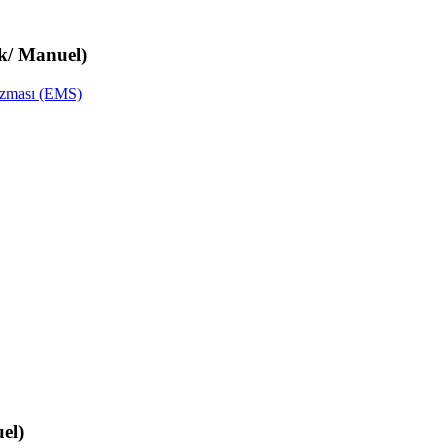
ik/ Manuel)
izması (EMS)
el)