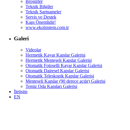
Broşürler
Teknik Bilgiler
Teknik Şartnameler
Servis ve Destek
Kapı Önemlidir!
www.ekolsistem.com.tr
Galeri
Videolar
Hermetik Kayar Kapılar Galerisi
Hermetik Menteşeli Kapılar Galerisi
Otomatik Fotoselli Kayar Kapılar Galerisi
Otomatik Dairesel Kapılar Galerisi
Otomatik Teleskopik Kapılar Galerisi
Menteşeli Kapılar (90 derece açılır) Galerisi
Temiz Oda Kapıları Galerisi
İletişim
EN