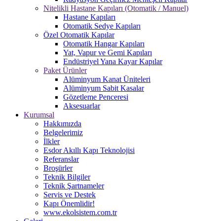
Nitelikli Hastane Kapıları (Otomatik / Manuel)
Hastane Kapıları
Otomatik Sedye Kapıları
Özel Otomatik Kapılar
Otomatik Hangar Kapıları
Yat, Vapur ve Gemi Kapıları
Endüstriyel Yana Kayar Kapılar
Paket Ürünler
Alüminyum Kanat Üniteleri
Alüminyum Sabit Kasalar
Gözetleme Penceresi
Aksesuarlar
Kurumsal
Hakkımızda
Belgelerimiz
İlkler
Esdor Akıllı Kapı Teknolojisi
Referanslar
Broşürler
Teknik Bilgiler
Teknik Şartnameler
Servis ve Destek
Kapı Önemlidir!
www.ekolsistem.com.tr