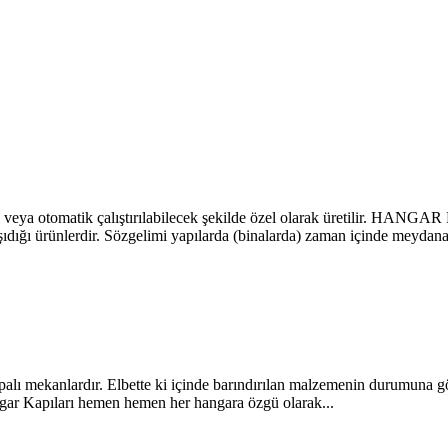
otomatik çalıştırılabilecek şekilde özel olarak üretilir. HANGAR 
taşıdığı ürünlerdir. Sözgelimi yapılarda (binalarda) zaman içinde meyd
lı mekanlardır. Elbette ki içinde barındırılan malzemenin durumuna göre
angar Kapıları hemen hemen her hangara özgü olarak...