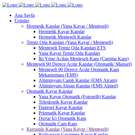
Ana Sayfa
Ürünler
Hermetik Kapılar (Yana Kayar / Menteşeli)
Hermetik Kayar Kapılar
Hermetik Menteşeli Kapılar
Temiz Oda Kapıları (Yana Kayar / Menteşeli)
Menteşeli Temiz Oda Kapıları ETS
Yana Kayar Temiz Oda Kapıları
İki Yöne Açılan Menteşeli Kapı (Çarpma Kapı)
Menteşeli 90 Derece Açılır Kapılar (Otomatik/ Manuel)
Menteşeli 90 Derece Açılır Otomatik Kapı
Mekanizması (EMS)
Alüminyum Camlı Kapılar (EMS Alcam)
Alüminyum Ahşap Kapılar (EMS Almed)
Otomatik Kayar Kapılar
Yana Kayar Otomatik (Fotoselli) Kapılar
Teleskopik Kayar Kapılar
Dairesel Kayar Kapılar
Prizmatik Kayar Kapılar
Duvar İçi Otomatik Kapı
Otomatik Cam Kapı
Kurşunlu Kapılar (Yana Kayar / Menteşeli)
Radyasyon Geçirmez Kayar Kapılar