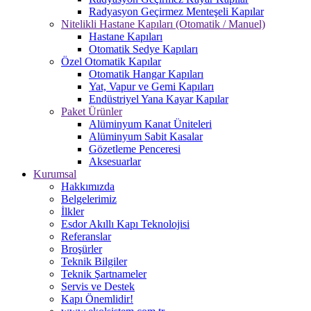
Radyasyon Geçirmez Menteşeli Kapılar
Nitelikli Hastane Kapıları (Otomatik / Manuel)
Hastane Kapıları
Otomatik Sedye Kapıları
Özel Otomatik Kapılar
Otomatik Hangar Kapıları
Yat, Vapur ve Gemi Kapıları
Endüstriyel Yana Kayar Kapılar
Paket Ürünler
Alüminyum Kanat Üniteleri
Alüminyum Sabit Kasalar
Gözetleme Penceresi
Aksesuarlar
Kurumsal
Hakkımızda
Belgelerimiz
İlkler
Esdor Akıllı Kapı Teknolojisi
Referanslar
Broşürler
Teknik Bilgiler
Teknik Şartnameler
Servis ve Destek
Kapı Önemlidir!