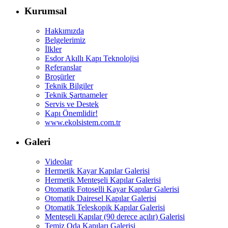
Kurumsal
Hakkımızda
Belgelerimiz
İlkler
Esdor Akıllı Kapı Teknolojisi
Referanslar
Broşürler
Teknik Bilgiler
Teknik Şartnameler
Servis ve Destek
Kapı Önemlidir!
www.ekolsistem.com.tr
Galeri
Videolar
Hermetik Kayar Kapılar Galerisi
Hermetik Menteşeli Kapılar Galerisi
Otomatik Fotoselli Kayar Kapılar Galerisi
Otomatik Dairesel Kapılar Galerisi
Otomatik Teleskopik Kapılar Galerisi
Menteşeli Kapılar (90 derece açılır) Galerisi
Temiz Oda Kapıları Galerisi