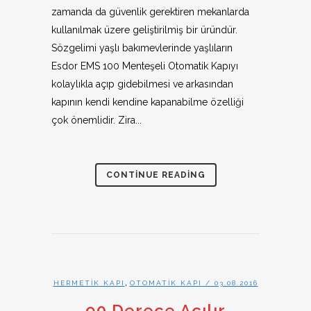
zamanda da güvenlik gerektiren mekanlarda
kullanılmak üzere geliştirilmiş bir üründür.
Sözgelimi yaşlı bakımevlerinde yaşlıların
Esdor EMS 100 Menteşeli Otomatik Kapıyı
kolaylıkla açıp gidebilmesi ve arkasından
kapının kendi kendine kapanabilme özelliği
çok önemlidir. Zira...
CONTINUE READING
,
HERMETIK KAPI
OTOMATIK KAPI
/ 03.08.2016
90 Derece Açılır