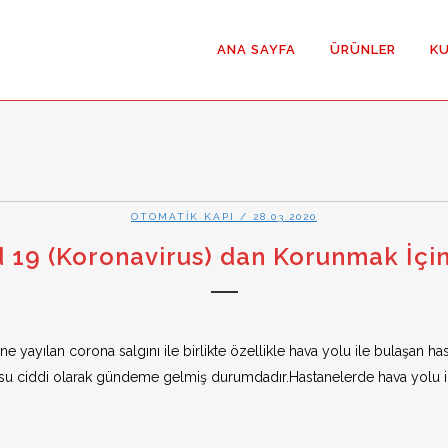
ANA SAYFA
ÜRÜNLER
K
Hermetik Kayar 
OTOMATIK KAPI
/ 28.03.2020
Hermetik Menteş
 19 (Koronavirus) dan Korunmak İçi
Menteşeli Temi
ayılan corona salgını ile birlikte özellikle hava yolu ile bulaşan has
Yana Kayar Temi
su ciddi olarak gündeme gelmiş durumdadır.Hastanelerde hava yolu ile 
İki Yöne Açılan
(Çarpma Kapı)