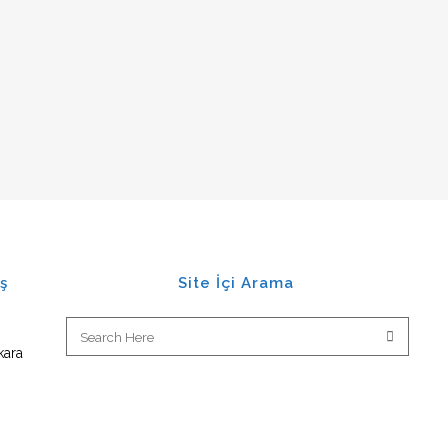
Menteşeli 90 De
Otomatik Kapı 
Alüminyum Caml
Alcam)
Alüminyum Ahşa
Almed)
ş
Site İçi Arama
Yana Kayar Otom
Kapılar
Teleskopik Kaya
kara
Dairesel Kayar 
Prizmatik Kayar