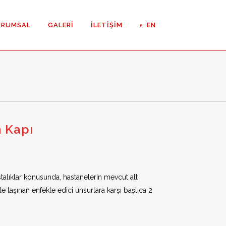
URUMSAL
GALERI
İLETIŞIM
EN
Kapılar
eli Kapılar
n Kapı
z Oda Kapıları ETS
talıklar konusunda, hastanelerin mevcut alt
z Oda Kapıları
taşınan enfekte edici unsurlara karşı başlıca 2
 Menteşeli Kapı