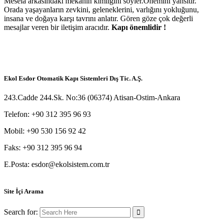
Mesela arkasındaki mekanın kimliğini söyler.Önemini yansıtır.
Orada yaşayanların zevkini, geleneklerini, varlığını yokluğunu,
insana ve doğaya karşı tavrını anlatır. Gören göze çok değerli
mesajlar veren bir iletişim aracıdır.
Kapı önemlidir !
Ekol Esdor Otomatik Kapı Sistemleri Dış Tic. A.Ş.
243.Cadde 244.Sk. No:36 (06374) Atisan-Ostim-Ankara
Telefon: +90 312 395 96 93
Mobil: +90 530 156 92 42
Faks: +90 312 395 96 94
E.Posta: esdor@ekolsistem.com.tr
Site İçi Arama
Search for: