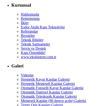
Kurumsal
Hakkımızda
Belgelerimiz
İlkler
Esdor Akıllı Kapı Teknolojisi
Referanslar
Broşürler
Teknik Bilgiler
Teknik Şartnameler
Servis ve Destek
Kapı Önemlidir!
www.ekolsistem.com.tr
Galeri
Videolar
Hermetik Kayar Kapılar Galerisi
Hermetik Menteşeli Kapılar Galerisi
Otomatik Fotoselli Kayar Kapılar Galerisi
Otomatik Dairesel Kapılar Galerisi
Otomatik Teleskopik Kapılar Galerisi
Menteşeli Kapılar (90 derece açılır) Galerisi
Temiz Oda Kapıları Galerisi