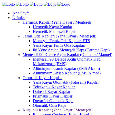
Ana Sayfa
Ürünler
Hermetik Kapılar (Yana Kayar / Menteşeli)
Hermetik Kayar Kapılar
Hermetik Menteşeli Kapılar
Temiz Oda Kapıları (Yana Kayar / Menteşeli)
Menteşeli Temiz Oda Kapıları ETS
Yana Kayar Temiz Oda Kapıları
İki Yöne Açılan Menteşeli Kapı (Çarpma Kapı)
Menteşeli 90 Derece Açılır Kapılar (Otomatik/ Manuel)
Menteşeli 90 Derece Açılır Otomatik Kapı
Mekanizması (EMS)
Alüminyum Camlı Kapılar (EMS Alcam)
Alüminyum Ahşap Kapılar (EMS Almed)
Otomatik Kayar Kapılar
Yana Kayar Otomatik (Fotoselli) Kapılar
Teleskopik Kayar Kapılar
Dairesel Kayar Kapılar
Prizmatik Kayar Kapılar
Duvar İçi Otomatik Kapı
Otomatik Cam Kapı
Kurşunlu Kapılar (Yana Kayar / Menteşeli)
Radyasyon Geçirmez Kayar Kapılar