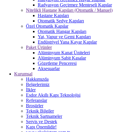
Radyasyon Geçirmez Menteşeli Kapılar
Nitelikli Hastane Kapıları (Otomatik / Manuel)
Hastane Kapıları
Otomatik Sedye Kapıları
Özel Otomatik Kapılar
Otomatik Hangar Kapıları
Yat, Vapur ve Gemi Kapıları
Endüstriyel Yana Kayar Kapılar
Paket Ürünler
Alüminyum Kanat Üniteleri
Alüminyum Sabit Kasalar
Gözetleme Penceresi
Aksesuarlar
Kurumsal
Hakkımızda
Belgelerimiz
İlkler
Esdor Akıllı Kapı Teknolojisi
Referanslar
Broşürler
Teknik Bilgiler
Teknik Şartnameler
Servis ve Destek
Kapı Önemlidir!