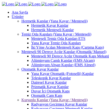
Ana Sayfa
Ürünler
Hermetik Kapılar (Yana Kayar / Menteşeli)
Hermetik Kayar Kapılar
Hermetik Menteşeli Kapılar
Temiz Oda Kapıları (Yana Kayar / Menteşeli)
Menteşeli Temiz Oda Kapıları ETS
Yana Kayar Temiz Oda Kapıları
İki Yöne Açılan Menteşeli Kapı (Çarpma Kapı)
Menteşeli 90 Derece Açılır Kapılar (Otomatik/ Manuel)
Menteşeli 90 Derece Açılır Otomatik Kapı Mekan
Alüminyum Camlı Kapılar (EMS Alcam)
Alüminyum Ahşap Kapılar (EMS Almed)
Otomatik Kayar Kapılar
Yana Kayar Otomatik (Fotoselli) Kapılar
Teleskopik Kayar Kapılar
Dairesel Kayar Kapılar
Prizmatik Kayar Kapılar
Duvar İçi Otomatik Kapı
Otomatik Cam Kapı
Kurşunlu Kapılar (Yana Kayar / Menteşeli)
Radyasyon Geçirmez Kayar Kapılar
Radyasyon Geçirmez Menteşeli Kapılar