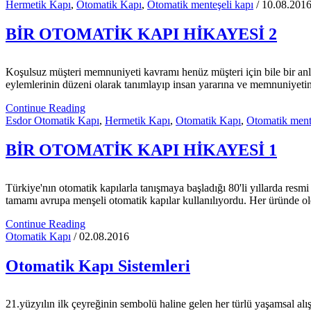
Hermetik Kapı
,
Otomatik Kapı
,
Otomatik menteşeli kapı
/ 10.08.201
BİR OTOMATİK KAPI HİKAYESİ 2
Koşulsuz müşteri memnuniyeti kavramı henüz müşteri için bile bir an
eylemlerinin düzeni olarak tanımlayıp insan yararına ve memnuniyetine
Continue Reading
Esdor Otomatik Kapı
,
Hermetik Kapı
,
Otomatik Kapı
,
Otomatik ment
BİR OTOMATİK KAPI HİKAYESİ 1
Türkiye'nın otomatik kapılarla tanışmaya başladığı 80'li yıllarda res
tamamı avrupa menşeli otomatik kapılar kullanılıyordu. Her üründe old
Continue Reading
Otomatik Kapı
/ 02.08.2016
Otomatik Kapı Sistemleri
21.yüzyılın ilk çeyreğinin sembolü haline gelen her türlü yaşamsal alışk