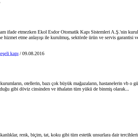
6
lam ifade etmezken Ekol Esdor Otomatik Kapı Sistemleri A.Ş.'nin kurul
 hizmet etme anlayışı ile kurulmuş, sektörde ürün ve servis garantisi v
eşeli kapı
/ 09.08.2016
mi kurumların, otellerin, bazı çok büyük mağazaların, hastanelerin vb o
uğu gibi döviz cinsinden ve ithalatın tüm yükü de binmiş olarak...
anlıklar, renk, biçim, tat, koku gibi tüm estetik unsurlara dair tercihleri