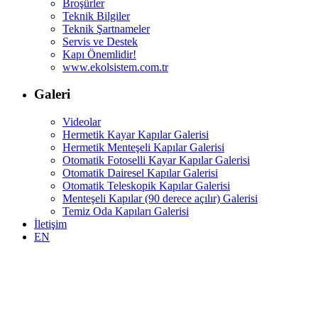
Broşürler
Teknik Bilgiler
Teknik Şartnameler
Servis ve Destek
Kapı Önemlidir!
www.ekolsistem.com.tr
Galeri
Videolar
Hermetik Kayar Kapılar Galerisi
Hermetik Menteşeli Kapılar Galerisi
Otomatik Fotoselli Kayar Kapılar Galerisi
Otomatik Dairesel Kapılar Galerisi
Otomatik Teleskopik Kapılar Galerisi
Menteşeli Kapılar (90 derece açılır) Galerisi
Temiz Oda Kapıları Galerisi
İletişim
EN