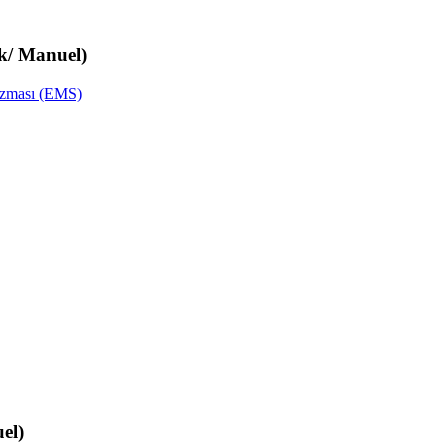
ik/ Manuel)
izması (EMS)
el)