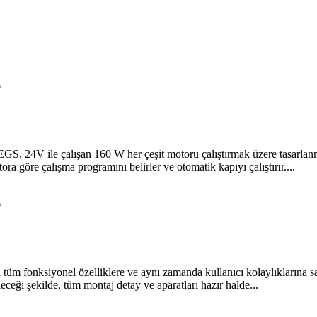
6
alışan 160 W her çeşit motoru çalıştırmak üzere tasarlanmış gen
a göre çalışma programını belirler ve otomatik kapıyı çalıştırır....
6
m fonksiyonel özelliklere ve aynı zamanda kullanıcı kolaylıklarına sah
eceği şekilde, tüm montaj detay ve aparatları hazır halde...