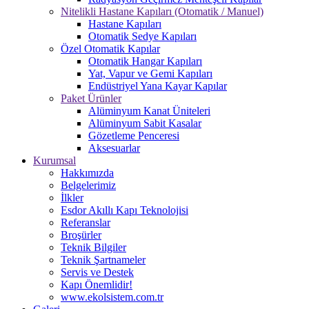
Nitelikli Hastane Kapıları (Otomatik / Manuel)
Hastane Kapıları
Otomatik Sedye Kapıları
Özel Otomatik Kapılar
Otomatik Hangar Kapıları
Yat, Vapur ve Gemi Kapıları
Endüstriyel Yana Kayar Kapılar
Paket Ürünler
Alüminyum Kanat Üniteleri
Alüminyum Sabit Kasalar
Gözetleme Penceresi
Aksesuarlar
Kurumsal
Hakkımızda
Belgelerimiz
İlkler
Esdor Akıllı Kapı Teknolojisi
Referanslar
Broşürler
Teknik Bilgiler
Teknik Şartnameler
Servis ve Destek
Kapı Önemlidir!
www.ekolsistem.com.tr