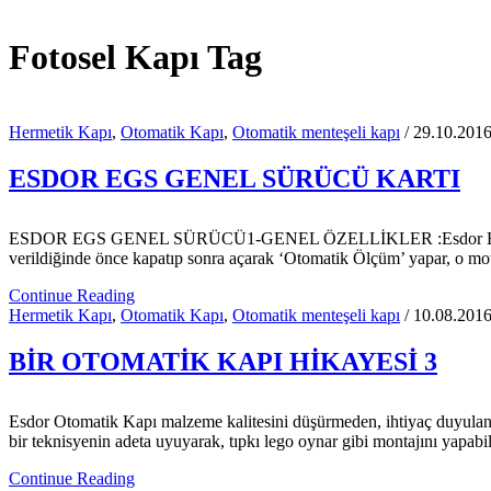
Fotosel Kapı Tag
Hermetik Kapı
,
Otomatik Kapı
,
Otomatik menteşeli kapı
/ 29.10.201
ESDOR EGS GENEL SÜRÜCÜ KARTI
ESDOR EGS GENEL SÜRÜCÜ1-GENEL ÖZELLİKLER :Esdor EGS, 24V ile ç
verildiğinde önce kapatıp sonra açarak ‘Otomatik Ölçüm’ yapar, o motor
Continue Reading
Hermetik Kapı
,
Otomatik Kapı
,
Otomatik menteşeli kapı
/ 10.08.201
BİR OTOMATİK KAPI HİKAYESİ 3
Esdor Otomatik Kapı malzeme kalitesini düşürmeden, ihtiyaç duyulan tü
bir teknisyenin adeta uyuyarak, tıpkı lego oynar gibi montajını yapabil
Continue Reading